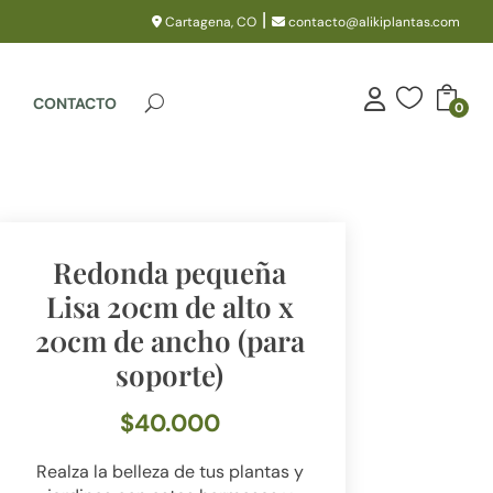
|
Cartagena, CO
contacto@alikiplantas.com

CONTACTO
0
Redonda pequeña
Lisa 20cm de alto x
20cm de ancho (para
soporte)
$
40.000
Realza la belleza de tus plantas y