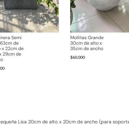
inera Semi
Mollitas Grande
 63cm de
30cm de alto x
o x 22cm de
35cm de ancho
 x 29cm de
$
60.000
ho
000
 pequeña Lisa 20cm de alto x 20cm de ancho (para soport