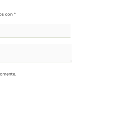
dos con
*
comente.