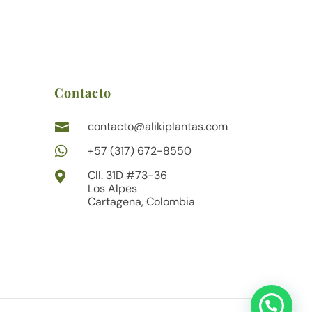
Contacto
contacto@alikiplantas.com


+57 (317) 672-8550
Cll. 31D #73-36

Los Alpes
Cartagena, Colombia