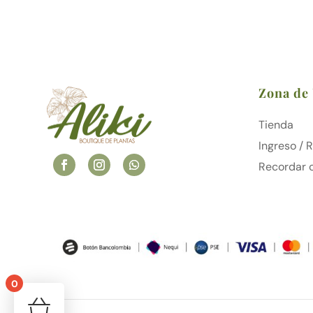
Zona de
Tienda
Ingreso / 
Recordar 
0
¡Tu carrito está vacío!