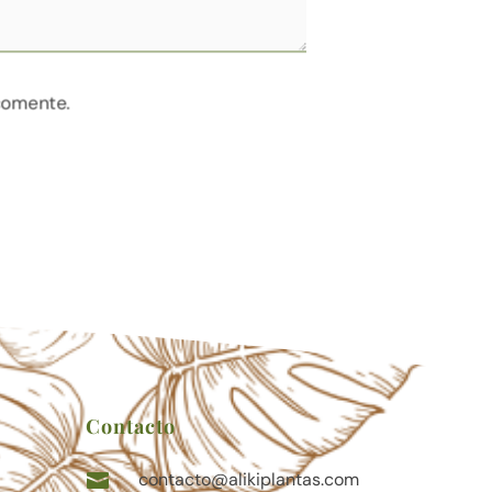
comente.
Contacto
contacto@alikiplantas.com
