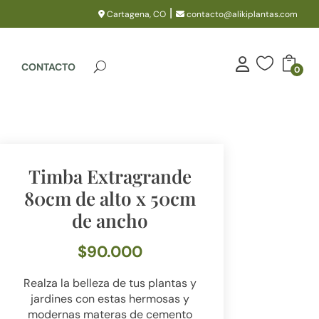
|
Cartagena, CO
contacto@alikiplantas.com

CONTACTO
0
Timba Extragrande
80cm de alto x 50cm
de ancho
$
90.000
Realza la belleza de tus plantas y
jardines con estas hermosas y
modernas materas de cemento