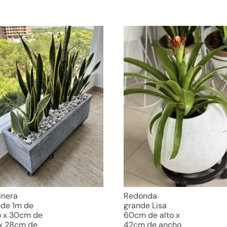
inera
Redonda
de 1m de
grande Lisa
o x 30cm de
60cm de alto x
 x 28cm de
42cm de ancho