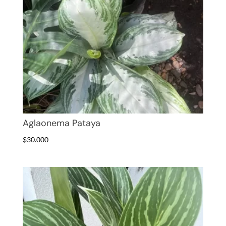
Aglaonema Pataya
$
30.000