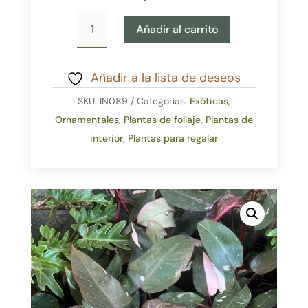
Philondero
Añadir al carrito
Pink
Princess
B26
Añadir a la lista de deseos
cantidad
SKU:
IN089
Categorías:
Exóticas
,
Ornamentales
,
Plantas de follaje
,
Plantas de
interior
,
Plantas para regalar