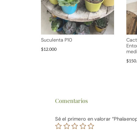
Suculenta P10
Cac
Ento
$
12.000
med
$
150
Comentarios
Sé el primero en valorar “Phalaenop