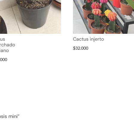
tus
Cactus injerto
rchado
$
32.000
iano
.000
sis mini”