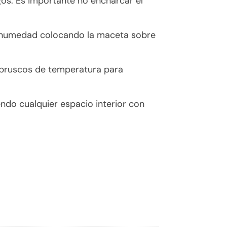
gos. Es importante no encharcar el
a humedad colocando la maceta sobre
s bruscos de temperatura para
ndo cualquier espacio interior con