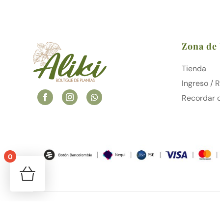
Zona de
Tienda
Ingreso / 
Recordar 
0
¡Tu carrito está vacío!
Volver a la tienda