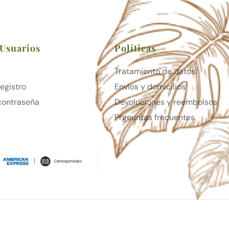
 Usuarios
Políticas
Tratamiento de datos
Registro
Envíos y domicilios
contraseña
Devoluciones y reembolsos
Prgeuntas frecuentes
Diseño Web
| © 2026 Aliki Boutique de Plantas
iriartec