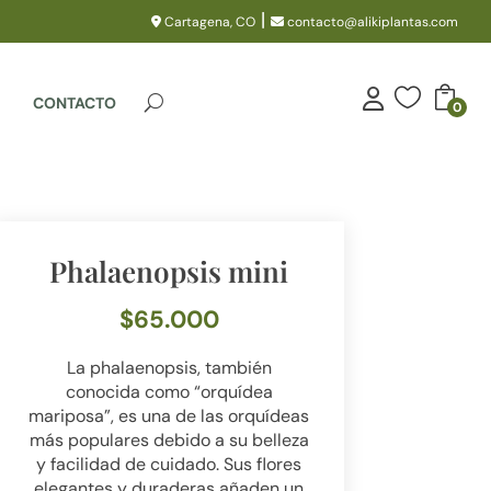
|
Cartagena, CO
contacto@alikiplantas.com

CONTACTO
0
Phalaenopsis mini
$
65.000
La phalaenopsis, también
conocida como “orquídea
mariposa”, es una de las orquídeas
más populares debido a su belleza
y facilidad de cuidado. Sus flores
elegantes y duraderas añaden un