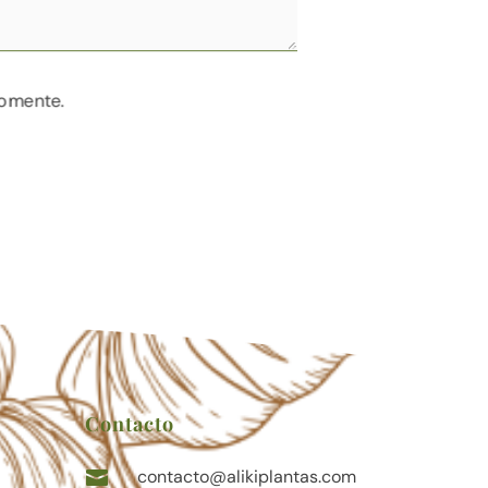
comente.
Contacto
contacto@alikiplantas.com
