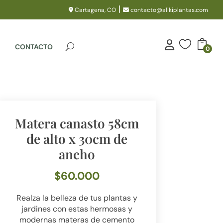
|
Cartagena, CO
contacto@alikiplantas.com

CONTACTO
0
Matera canasto 58cm
de alto x 30cm de
ancho
$
60.000
Realza la belleza de tus plantas y
jardines con estas hermosas y
modernas materas de cemento