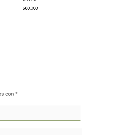
$
80.000
os con
*