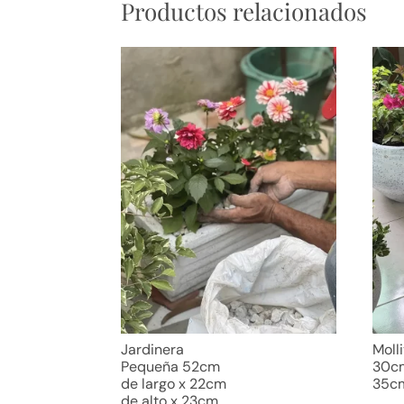
Productos relacionados
Jardinera
Moll
Pequeña 52cm
30cm
de largo x 22cm
35c
de alto x 23cm