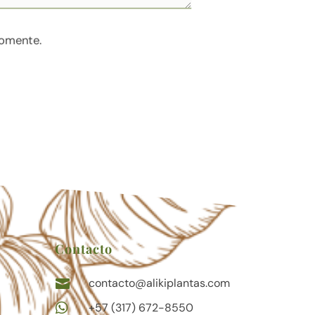
comente.
Contacto
contacto@alikiplantas.com


+57 (317) 672-8550