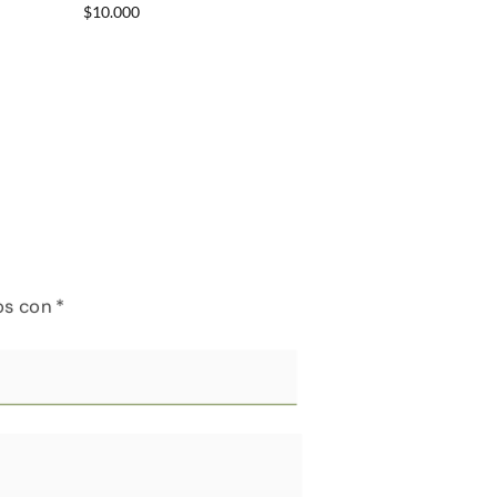
$
10.000
os con
*