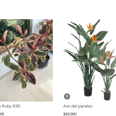
s Ruby B30
Ave del paraíso
000
$
60.000