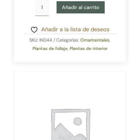
Ficus
Añadir al carrito
Lyrata
B50
cantidad
Añadir a la lista de deseos
SKU:
IN044
Categorías:
Ornamentales
,
Plantas de follaje
,
Plantas de interior