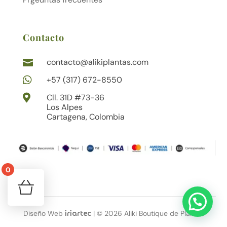
Contacto
contacto@alikiplantas.com


+57 (317) 672-8550

Cll. 31D #73-36
Los Alpes
Cartagena, Colombia
0
¡Tu carrito está vacío!
Volver a la tienda
Diseño Web
| © 2026 Aliki Boutique de Plantas
iriartec