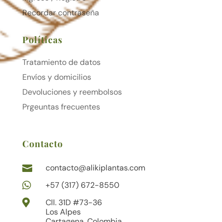
Recordar contraseña
Políticas
Tratamiento de datos
Envíos y domicilios
Devoluciones y reembolsos
Prgeuntas frecuentes
Contacto
contacto@alikiplantas.com


+57 (317) 672-8550

Cll. 31D #73-36
Los Alpes
Cartagena, Colombia