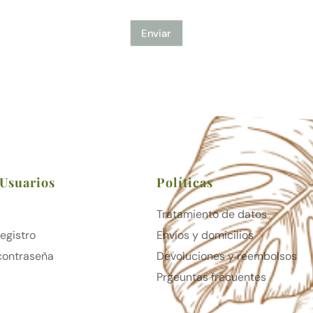
Enviar
 Usuarios
Políticas
Tratamiento de datos
Registro
Envíos y domicilios
contraseña
Devoluciones y reembolsos
Prgeuntas frecuentes