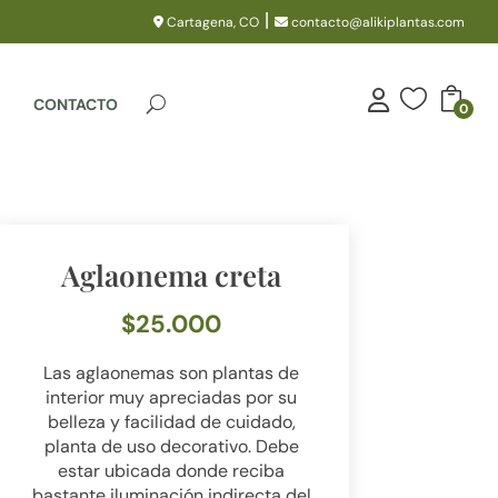
|
Cartagena, CO
contacto@alikiplantas.com

CONTACTO
0
Aglaonema creta
$
25.000
Las aglaonemas son plantas de
interior muy apreciadas por su
belleza y facilidad de cuidado,
planta de uso decorativo. Debe
estar ubicada donde reciba
bastante iluminación indirecta del