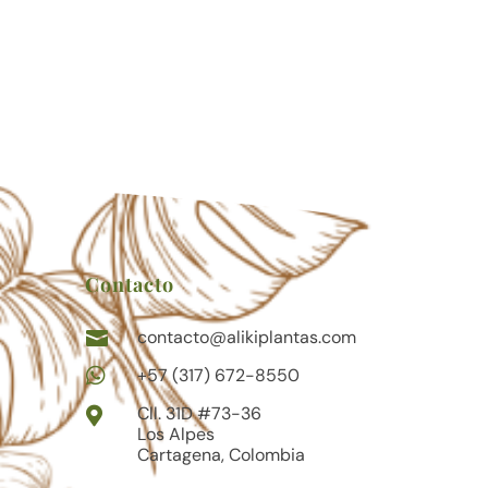
Contacto
contacto@alikiplantas.com


+57 (317) 672-8550
Cll. 31D #73-36

Los Alpes
Cartagena, Colombia