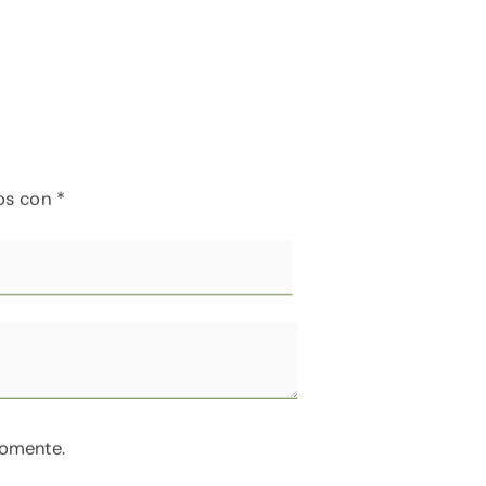
dos con
*
comente.