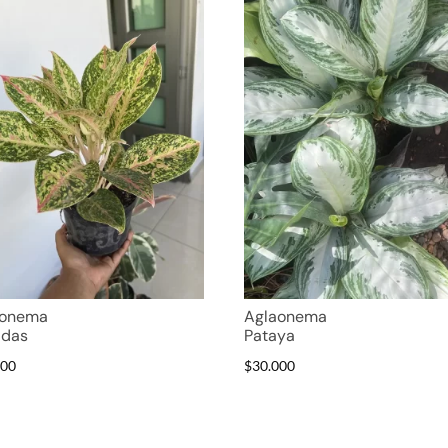
aonema
Aglaonema
adas
Pataya
000
$
30.000