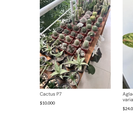
Cactus P7
Agl
vari
$
10.000
$
24.